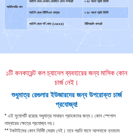
আইপি থেকে যেকোন মোবাইল ফোন অপারেট
৳ ৪৫ পয়সা প্রতি মিনিট
আউটগোয়িং কল
আইপি থেকে বিটিসিএল নাম্বার
৳ ৪৫ পয়সা প্রতি মিনিট
আইপি থেকে শর্ট কোড (১৬xxx)
বিটিআরসি কলরেট
১টি কনকারেন্ট কল চ্যানেল ব্যবহারের জন্য মাসিক কোন
চার্জ নেই।
শুধুমাত্র রেগুলার ইউজারদের জন্য উপরোক্ত চার্জ
প্রযোজ্য!
* এই সুযোগটি রয়েছে শুধুমাত্র সাধারন গ্রাহকদের জন্য। কোন স্পেশাল
নাম্বারের ক্ষেত্রে প্রযোজ্য নয়।
** টকটাইমের কোন নির্দিষ্ট মেয়াদ নেই। তবে প্রতি মাসে আপনাকে নূন্যতম