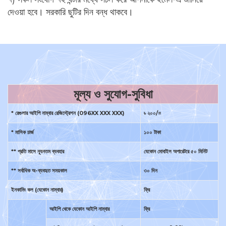
দেওয়া হবে। সরকারি ছুটির দিন বন্ধ থাকবে।
মূল্য ও সুযোগ-সুবিধা
* রেগুলার আইপি নাম্বার রেজিস্ট্রেশন (096XX XXX XXX)
৳ ২০০/=
* মাসিক চার্জ
১০০ টাকা
** প্রতি মাসে ন্যূনতম ব্যবহার
যেকোন মোবাইল অপারেটরে ৫০ মিনিট
** সর্বাধিক অ-ব্যবহৃত সময়কাল
৩০ দিন
ইনকামিং কল (যেকোন নাম্বার)
ফ্রি
আইপি থেকে যেকোন আইপি নাম্বার
ফ্রি