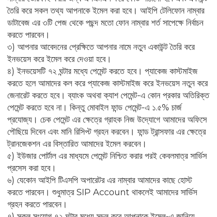
তৈরি করে সকল তথ্য আপনাকে ইমেল করা হবে। আইপি টেলিফোন নাম্বার
ডাটাবেজ এর ৩টি পেজ থেকে পছন্দ মতো ফোন নাম্বার শর্ত সাপেক্ষে নির্বাচন
করতে পারবেন।
৩) আপনার আবেদনের প্রেক্ষিতে আপনার নামে নতুন একাউন্ট তৈরি করে
ইনভয়েস করে ইমেল করে দেওয়া হবে।
৪) ইনভয়েসটি ৭২ ঘন্টার মধ্যে পেমেন্ট করতে হবে। প্যাকেজ কাস্টমাইজ
করতে হলে আমাদের কল করে প্যাকেজ কাস্টমাইজ করে ইনভয়েস নতুন করে
জেনারেট করতে হবে। ব্যাংক অথবা ক্যাশ পেমেন্ট-এ কোন প্রকার অতিরিক্ত
পেমেন্ট করতে হবে না। কিন্তু মোবাইল ফান্ড পেমেন্ট-এ ১.৫% চার্জ
প্রযোজ্য। চেক পেমেন্ট এর ক্ষেত্রে গ্রাহক নিজ উদ্যোগে আমাদের অফিসে
পৌছিয়ে দিবেন এবং মানি রিসিপ্ট গ্রহন করবেন। ফান্ড ট্রান্সফার এর ক্ষেত্রে
ট্রানজেকশন এর বিস্তারিত আমাদের ইমেল করবেন।
৫) ইউজার পোর্টাল এর মাধ্যমে পেমেন্ট নিশ্চিত করার পরই কেবলমাত্র সার্ভিস
প্রসেস করা হবে।
৬) যেকোন আইপি টিএসপি অপারেটর এর নাম্বার আমাদের কাছে হোস্ট
করতে পারবেন। শুধুমাত্র SIP Account থাকলেই আমাদের সার্ভিস
গ্রহন করতে পারবেন।
৭) সকল সংযোগ ৭২ ঘন্টার মধ্যে সচল করে আপনাকে ইমেল-এ জানিয়ে